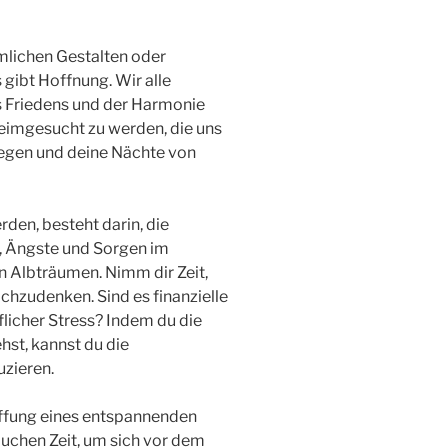
imlichen Gestalten oder
gibt Hoffnung. Wir alle
es Friedens und der Harmonie
eimgesucht zu werden, die uns
slegen und deine Nächte von
den, besteht darin, die
ss, Ängste und Sorgen im
 Albträumen. Nimm dir Zeit,
hzudenken. Sind es finanzielle
icher Stress? Indem du die
st, kannst du die
zieren.
affung eines entspannenden
auchen Zeit, um sich vor dem