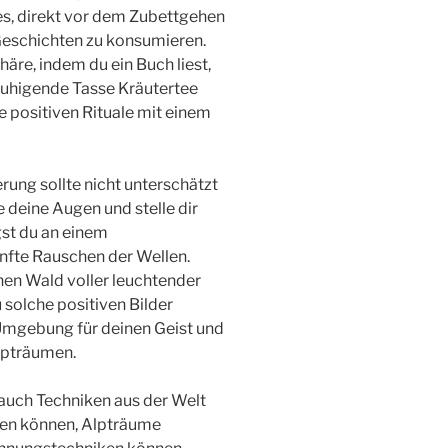
s, direkt vor dem Zubettgehen
eschichten zu konsumieren.
äre, indem du ein Buch liest,
ruhigende Tasse Kräutertee
se positiven Rituale mit einem
rung sollte nicht unterschätzt
e deine Augen und stelle dir
gst du an einem
nfte Rauschen der Wellen.
hen Wald voller leuchtender
 solche positiven Bilder
e Umgebung für deinen Geist und
lpträumen.
 auch Techniken aus der Welt
lfen können, Alpträume