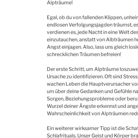
Alpträume!
Egal, ob du von fallenden Klippen, unhe
endlosen Verfolgungsjagden träumst, es 
verdienen es, jede Nacht in eine Welt d
einzutauchen, anstatt von Albträumen h
Angst einjagen. Also, lass uns gleich lo
schrecklichen Träumen befreien!
Der erste Schritt, um Alpträume loszuwer
Ursache zu identifizieren. Oft sind Stre
wachen Leben die Hauptverursacher von
um über deine Gedanken und Gefühle nac
Sorgen, Beziehungsprobleme oder berufl
Wurzel deiner Ängste erkennst und angeh
Wahrscheinlichkeit von Alpträumen redu
Ein weiterer wirksamer Tipp ist die Sch
Schlafrituals. Unser Geist und Körper br