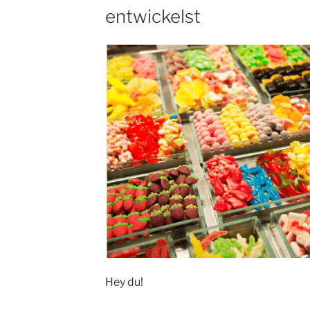
entwickelst
Hey du!