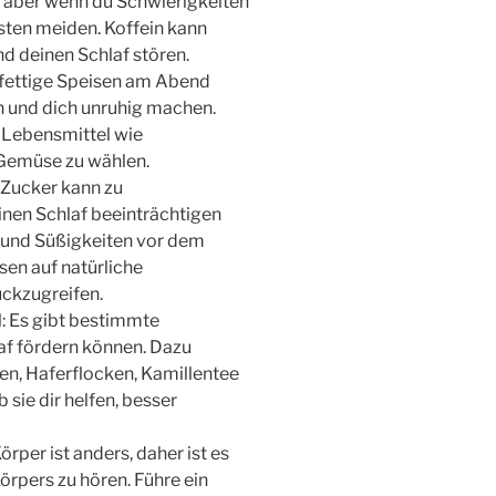
 aber wenn du Schwierigkeiten
esten meiden. Koffein kann
d deinen Schlaf stören.
 fettige Speisen am Abend
 und dich unruhig machen.
 Lebensmittel wie
Gemüse zu wählen.
 Zucker kann zu
nen Schlaf beeinträchtigen
 und Süßigkeiten vor dem
en auf natürliche
ckzugreifen.
: Es gibt bestimmte
af fördern können. Dazu
n, Haferflocken, Kamillentee
 sie dir helfen, besser
örper ist anders, daher ist es
örpers zu hören. Führe ein