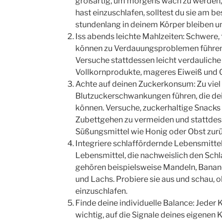
großartig, um morgens wach zu werden,
hast einzuschlafen, solltest du sie am b
stundenlang in deinem Körper bleiben un
Iss abends leichte Mahlzeiten: Schwere,
können zu Verdauungsproblemen führen
Versuche stattdessen leicht verdauliche
Vollkornprodukte, mageres Eiweiß und 
Achte auf deinen Zuckerkonsum: Zu viel
Blutzuckerschwankungen führen, die dei
können. Versuche, zuckerhaltige Snacks
Zubettgehen zu vermeiden und stattdess
Süßungsmittel wie Honig oder Obst zurü
Integriere schlaffördernde Lebensmittel
Lebensmittel, die nachweislich den Schl
gehören beispielsweise Mandeln, Banane
und Lachs. Probiere sie aus und schau, ob
einzuschlafen.
Finde deine individuelle Balance: Jeder K
wichtig, auf die Signale deines eigenen K