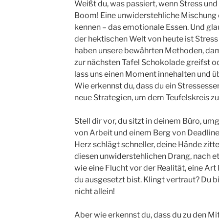
Weißt du, was passiert, wenn Stress un
Boom! Eine unwiderstehliche Mischung ent
kennen – das emotionale Essen. Und glaube
der hektischen Welt von heute ist Stress 
haben unsere bewährten Methoden, dam
zur nächsten Tafel Schokolade greifst od
lass uns einen Moment innehalten und ü
Wie erkennst du, dass du ein Stressesser
neue Strategien, um dem Teufelskreis 
Stell dir vor, du sitzt in deinem Büro, 
von Arbeit und einem Berg von Deadlines
Herz schlägt schneller, deine Hände zitter
diesen unwiderstehlichen Drang, nach et
wie eine Flucht vor der Realität, eine Ar
du ausgesetzt bist. Klingt vertraut? Du bi
nicht allein!
Aber wie erkennst du, dass du zu den Mi