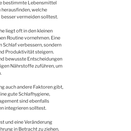
e bestimmte Lebensmittel
u herausfinden, welche
 besser vermeiden solltest.
 liegt oft in den kleinen
chen Routine vornehmen. Eine
n Schlaf verbessern, sondern
d Produktivität steigern.
und bewusste Entscheidungen
htigen Nährstoffe zuführen, um
.
ng auch andere Faktoren gibt,
Eine gute Schlafhygiene,
gement sind ebenfalls
n integrieren solltest.
dest und eine Veränderung
ährung in Betracht zu ziehen.