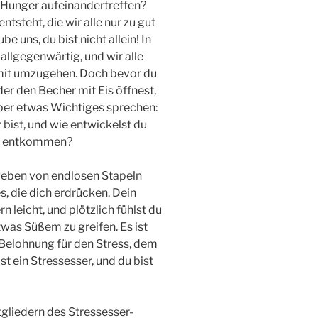
d Hunger aufeinandertreffen?
steht, die wir alle nur zu gut
 uns, du bist nicht allein! In
allgegenwärtig, und wir alle
it umzugehen. Doch bevor du
er den Becher mit Eis öffnest,
ber etwas Wichtiges sprechen:
 bist, und wie entwickelst du
zu entkommen?
umgeben von endlosen Stapeln
, die dich erdrücken. Dein
n leicht, und plötzlich fühlst du
was Süßem zu greifen. Es ist
t Belohnung für den Stress, dem
st ein Stressesser, und du bist
tgliedern des Stressesser-