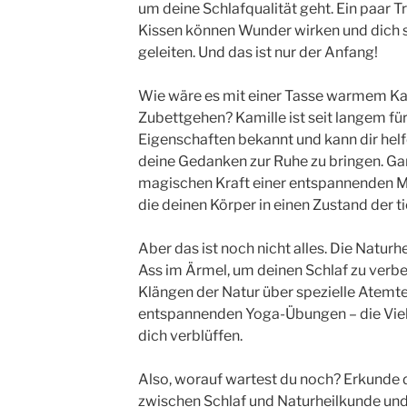
um deine Schlafqualität geht. Ein paar 
Kissen können Wunder wirken und dich s
geleiten. Und das ist nur der Anfang!
Wie wäre es mit einer Tasse warmem Ka
Zubettgehen? Kamille ist seit langem fü
Eigenschaften bekannt und kann dir hel
deine Gedanken zur Ruhe zu bringen. Ga
magischen Kraft einer entspannenden M
die deinen Körper in einen Zustand der t
Aber das ist noch nicht alles. Die Naturh
Ass im Ärmel, um deinen Schlaf zu verb
Klängen der Natur über spezielle Atemte
entspannenden Yoga-Übungen – die Vielf
dich verblüffen.
Also, worauf wartest du noch? Erkunde 
zwischen Schlaf und Naturheilkunde und