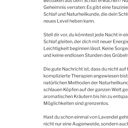
Bettlaken aus dem Schlaf erwachen? Nun,
Geheimnis verraten: Es gibt eine faszin
Schlaf und Naturheilkunde, die dein Schl
neues Level heben kann.
Stell dir vor, du könntest jede Nacht in 
Schlaf gleiten, der dich mit neuer Energ
Leichtigkeit beginnen lässt. Keine Sorg
und keine endlosen Stunden des Grübelns
Die gute Nachricht ist, dass du nicht auf
komplizierte Therapien angewiesen bist.
natürlichen Methoden der Naturheilkunde
schlauen Köpfen auf der ganzen Welt ge
aromatischen Kräutern bis hin zu ents
Möglichkeiten sind grenzenlos.
Hast du schon einmal von Lavendel gehö
nicht nur eine Augenweide, sondern auc