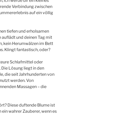
 ich werde dir ein kleines
ierende Verbindung zwischen
ummererlebnis auf ein völlig
einen tiefen und erholsamen
ie auflädt und deinen Tag mit
en, kein Herumwälzen im Bett
. Klingt fantastisch, oder?
 teure Schlafmittel oder
 Die Lösung liegt in den
, die seit Jahrhunderten von
nutzt werden. Von
pannenden Massagen – die
rt? Diese duftende Blume ist
h ein wahrer Zauberer, wenn es