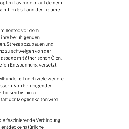
Tropfen Lavendelöl auf deinem
anft in das Land der Träume
millentee vor dem
r ihre beruhigenden
fen, Stress abzubauen und
nz zu schweigen von der
assage mit ätherischen Ölen,
iefen Entspannung versetzt.
eilkunde hat noch viele weitere
essern. Von beruhigenden
chniken bis hin zu
alt der Möglichkeiten wird
die faszinierende Verbindung
 entdecke natürliche