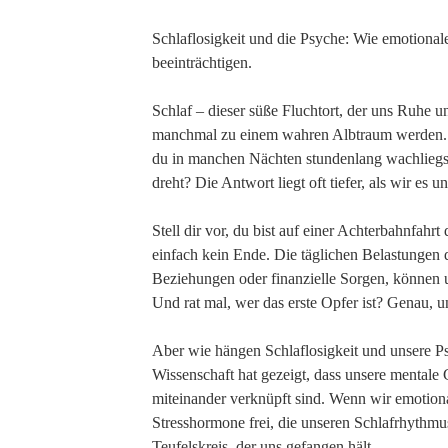
Schlaflosigkeit und die Psyche: Wie emotional
beeinträchtigen.
Schlaf – dieser süße Fluchtort, der uns Ruhe 
manchmal zu einem wahren Albtraum werden. H
du in manchen Nächten stundenlang wachliegst
dreht? Die Antwort liegt oft tiefer, als wir es u
Stell dir vor, du bist auf einer Achterbahnfahr
einfach kein Ende. Die täglichen Belastungen 
Beziehungen oder finanzielle Sorgen, können 
Und rat mal, wer das erste Opfer ist? Genau, un
Aber wie hängen Schlaflosigkeit und unsere 
Wissenschaft hat gezeigt, dass unsere mentale
miteinander verknüpft sind. Wenn wir emotional
Stresshormone frei, die unseren Schlafrhythmus
Teufelskreis, der uns gefangen hält.