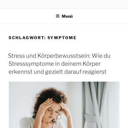
PRAEVENTIONSKURSE
ONLINE
Menü
SCHLAGWORT:
SYMPTOME
Stress und Körperbewusstsein: Wie du
Stresssymptome in deinem Körper
erkennst und gezielt darauf reagierst