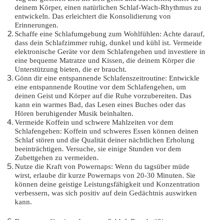
deinem Körper, einen natürlichen Schlaf-Wach-Rhythmus zu
entwickeln. Das erleichtert die Konsolidierung von
Erinnerungen.
Schaffe eine Schlafumgebung zum Wohlfühlen: Achte darauf,
dass dein Schlafzimmer ruhig, dunkel und kühl ist. Vermeide
elektronische Geräte vor dem Schlafengehen und investiere in
eine bequeme Matratze und Kissen, die deinem Körper die
Unterstützung bieten, die er braucht.
Gönn dir eine entspannende Schlafenszeitroutine: Entwickle
eine entspannende Routine vor dem Schlafengehen, um
deinen Geist und Körper auf die Ruhe vorzubereiten. Das
kann ein warmes Bad, das Lesen eines Buches oder das
Hören beruhigender Musik beinhalten.
Vermeide Koffein und schwere Mahlzeiten vor dem
Schlafengehen: Koffein und schweres Essen können deinen
Schlaf stören und die Qualität deiner nächtlichen Erholung
beeinträchtigen. Versuche, sie einige Stunden vor dem
Zubettgehen zu vermeiden.
Nutze die Kraft von Powernaps: Wenn du tagsüber müde
wirst, erlaube dir kurze Powernaps von 20-30 Minuten. Sie
können deine geistige Leistungsfähigkeit und Konzentration
verbessern, was sich positiv auf dein Gedächtnis auswirken
kann.