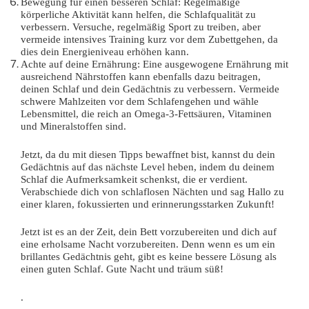
Bewegung für einen besseren Schlaf: Regelmäßige
körperliche Aktivität kann helfen, die Schlafqualität zu
verbessern. Versuche, regelmäßig Sport zu treiben, aber
vermeide intensives Training kurz vor dem Zubettgehen, da
dies dein Energieniveau erhöhen kann.
Achte auf deine Ernährung: Eine ausgewogene Ernährung mit
ausreichend Nährstoffen kann ebenfalls dazu beitragen,
deinen Schlaf und dein Gedächtnis zu verbessern. Vermeide
schwere Mahlzeiten vor dem Schlafengehen und wähle
Lebensmittel, die reich an Omega-3-Fettsäuren, Vitaminen
und Mineralstoffen sind.
Jetzt, da du mit diesen Tipps bewaffnet bist, kannst du dein
Gedächtnis auf das nächste Level heben, indem du deinem
Schlaf die Aufmerksamkeit schenkst, die er verdient.
Verabschiede dich von schlaflosen Nächten und sag Hallo zu
einer klaren, fokussierten und erinnerungsstarken Zukunft!
Jetzt ist es an der Zeit, dein Bett vorzubereiten und dich auf
eine erholsame Nacht vorzubereiten. Denn wenn es um ein
brillantes Gedächtnis geht, gibt es keine bessere Lösung als
einen guten Schlaf. Gute Nacht und träum süß!
.